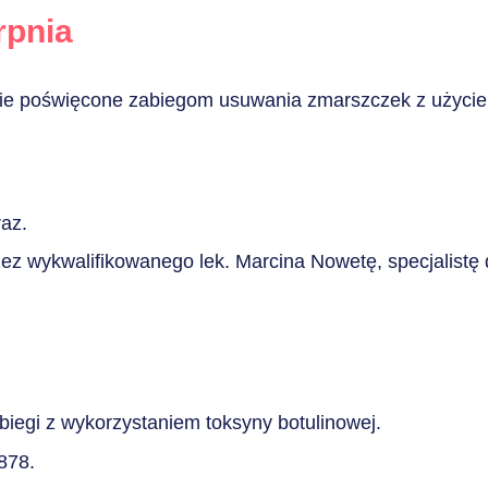
rpnia
ie poświęcone zabiegom usuwania zmarszczek z użycie
raz.
ez wykwalifikowanego lek. Marcina Nowetę, specjalistę d
biegi z wykorzystaniem toksyny botulinowej.
878.