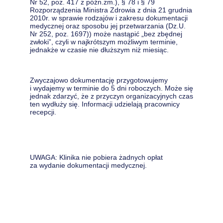
Nr 52, poz. 417 z późn.zm.), § 78 i § 79
Rozporządzenia Ministra Zdrowia z dnia 21 grudnia
2010r. w sprawie rodzajów i zakresu dokumentacji
medycznej oraz sposobu jej przetwarzania (Dz.U.
Nr 252, poz. 1697)) może nastąpić „bez zbędnej
zwłoki”, czyli w najkrótszym możliwym terminie,
jednakże w czasie nie dłuższym niż miesiąc.
Zwyczajowo dokumentację przygotowujemy
i wydajemy w terminie do 5 dni roboczych. Może się
jednak zdarzyć, że z przyczyn organizacyjnych czas
ten wydłuży się. Informacji udzielają pracownicy
recepcji.
UWAGA: Klinika nie pobiera żadnych opłat
za wydanie dokumentacji medycznej.